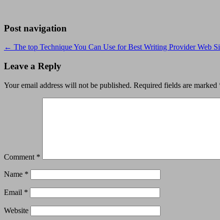
Post navigation
←
The top Technique You Can Use for Best Writing Provider Web Si
Leave a Reply
Your email address will not be published.
Required fields are marked
Comment
*
Name
*
Email
*
Website