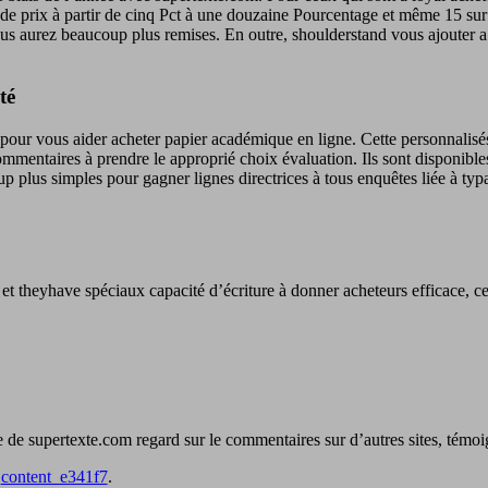
e de prix à partir de cinq Pct à une douzaine Pourcentage et même 15 su
us aurez beaucoup plus remises. En outre, shoulderstand vous ajouter a 
té
 pour vous aider acheter papier académique en ligne. Cette personnalisés
mentaires à prendre le approprié choix évaluation. Ils sont disponibles 
p plus simples pour gagner lignes directrices à tous enquêtes liée à typ
 et theyhave spéciaux capacité d’écriture à donner acheteurs efficace, cen
e supertexte.com regard sur le commentaires sur d’autres sites, témoign
y
content_e341f7
.