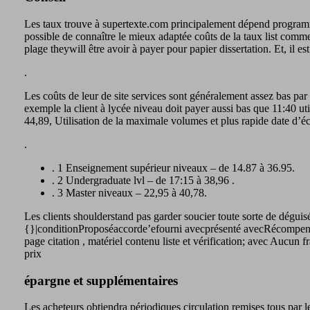
Les taux trouve à supertexte.com principalement dépend programme 
possible de connaître le mieux adaptée coûts de la taux list comme 
plage theywill être avoir à payer pour papier dissertation. Et, il 
.
Les coûts de leur de site services sont généralement assez bas par 
exemple la client à lycée niveau doit payer aussi bas que 11:40 ut
44,89, Utilisation de la maximale volumes et plus rapide date d’é
.
. 1 Enseignement supérieur niveaux – de 14.87 à 36.95.
. 2 Undergraduate lvl – de 17:15 à 38,96 .
. 3 Master niveaux – 22,95 à 40,78.
Les clients shoulderstand pas garder soucier toute sorte de dégui
{}|conditionProposéaccorde’efourni avecprésenté avecRécompensé p
page citation , matériel contenu liste et vérification; avec Aucu
prix
épargne et supplémentaires
Les acheteurs obtiendra périodiques circulation remises tous par 