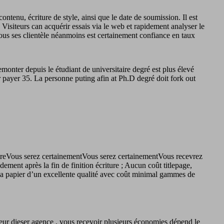
enu, écriture de style, ainsi que le date de soumission. Il est
 Visiteurs can acquérir essais via le web et rapidement analyser le
 tous ses clientèle néanmoins est certainement confiance en taux
emonter depuis le étudiant de universitaire degré est plus élevé
r payer 35. La personne puting afin at Ph.D degré doit fork out
 êtreVous serez certainementVous serez certainementVous recevrez
nt après la fin de finition écriture ; Aucun coût titlepage,
r a papier d’un excellente qualité avec coût minimal gammes de
teur dieser agence , vous recevoir plusieurs économies dépend le