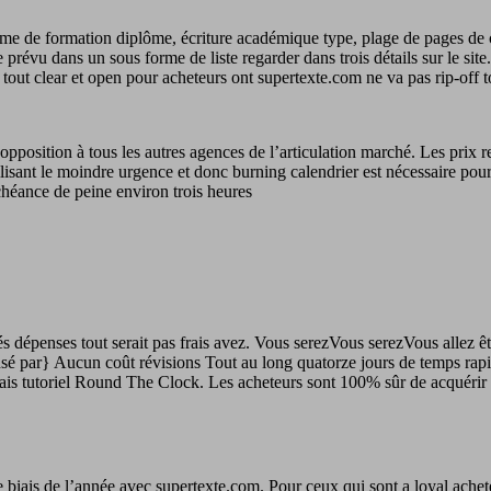
de formation diplôme, écriture académique type, plage de pages de cont
prévu dans un sous forme de liste regarder dans trois détails sur le site.
est tout clear et open pour acheteurs ont supertexte.com ne va pas rip-off
opposition à tous les autres agences de l’articulation marché. Les prix r
ilisant le moindre urgence et donc burning calendrier est nécessaire pou
chéance de peine environ trois heures
sés dépenses tout serait pas frais avez. Vous serezVous serezVous allez
ar} Aucun coût révisions Tout au long quatorze jours de temps rapideme
n frais tutoriel Round The Clock. Les acheteurs sont 100% sûr de acquéri
le biais de l’année avec supertexte.com. Pour ceux qui sont a loyal ache