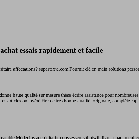
achat essais rapidement et facile
rsitaire affectations? supertexte.com Fournit clé en main solutions person
donne haute qualité sur mesure thèse écrire assistance pour nombreuses 
s articles ont avéré être de très bonne qualité, originale, complété rap
sophie Médecins accréditation possesseurs thatwill livrer chacun collèg