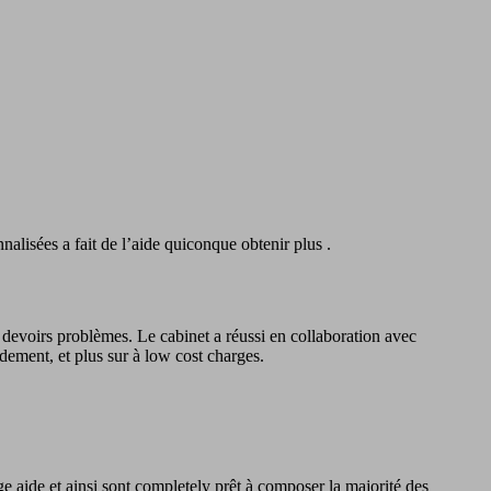
nalisées a fait de l’aide quiconque obtenir plus .
devoirs problèmes. Le cabinet a réussi en collaboration avec
idement, et plus sur à low cost charges.
e aide et ainsi sont completely prêt à composer la majorité des