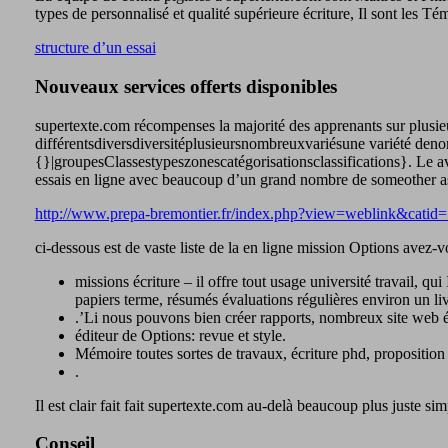
types de personnalisé et qualité supérieure écriture, Il sont les T
structure d’un essai
Nouveaux services offerts disponibles
supertexte.com récompenses la majorité des apprenants sur plusieu
différentsdiversdiversitéplusieursnombreuxvariésune variété de
{}|groupesClassestypeszonescatégorisationsclassifications}. Le av
essais en ligne avec beaucoup d’un grand nombre de someother a
http://www.prepa-bremontier.fr/index.php?view=weblink&ca
ci-dessous est de vaste liste de la en ligne mission Options avez-
missions écriture – il offre tout usage université travail, q
papiers terme, résumés évaluations régulières environ un liv
.’Li nous pouvons bien créer rapports, nombreux site web écr
éditeur de Options: revue et style.
Mémoire toutes sortes de travaux, écriture phd, proposition
.
Il est clair fait fait supertexte.com au-delà beaucoup plus juste sim
Conseil