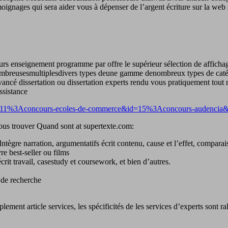
émoignages qui sera aider vous à dépenser de l’argent écriture sur la web
rs enseignement programme par offre le supérieur sélection de affichage 
nombreusesmultiplesdivers types deune gamme denombreux types de caté
ancé dissertation ou dissertation experts rendu vous pratiquement tout 
ssistance
tid=11%3Aconcours-ecoles-de-commerce&id=15%3Aconcours-audencia
vous trouver Quand sont at supertexte.com:
ui Intègre narration, argumentatifs écrit contenu, cause et l’effet, compa
re best-seller ou films
it travail, casestudy et coursework, et bien d’autres.
 de recherche
plement article services, les spécificités de les services d’experts sont r